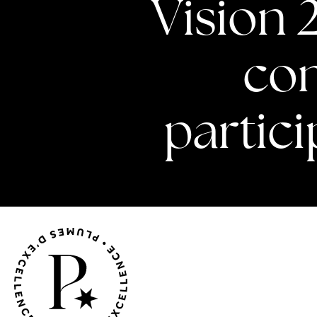
Vision 
com
partici