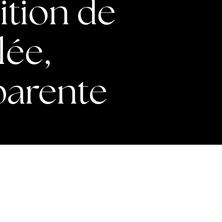
ition de
lée,
sparente