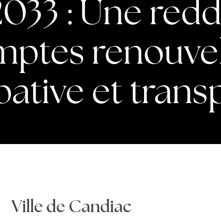
2033 : Une redd
ptes renouve
pative et tran
Ville de Candiac