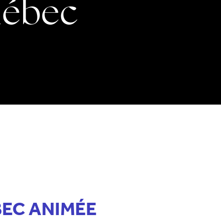
uébec
EC ANIMÉE