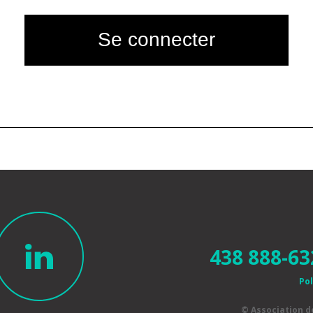
438 888-63
Pol
© Association 