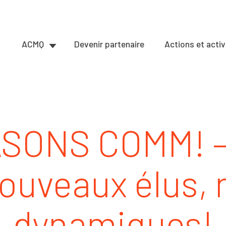
ACMQ
Devenir partenaire
Actions et activ
JASONS COMM! –
ouveaux élus, 
dynamiques!