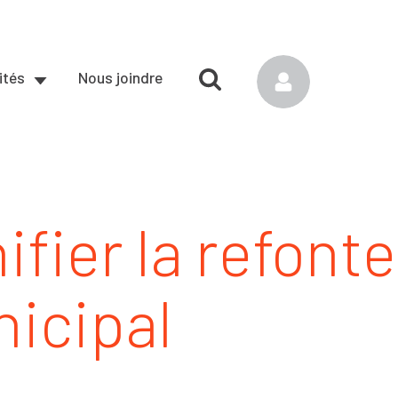
ités
Nous joindre
fier la refonte
nicipal