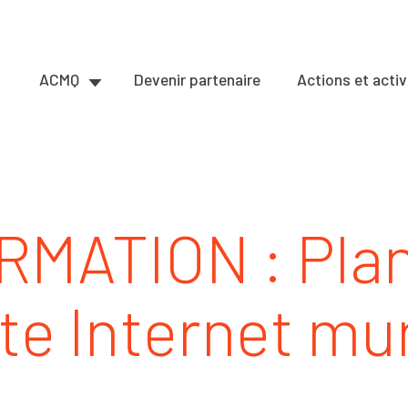
ACMQ
Devenir partenaire
Actions et activ
RMATION : Plani
ite Internet mu