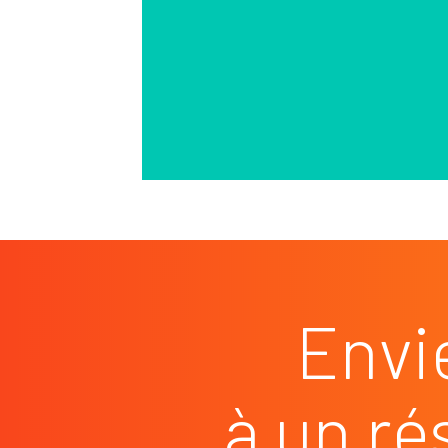
Envi
à un ré