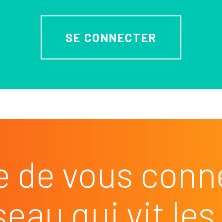
SE CONNECTER
e de vous conn
seau qui vit l