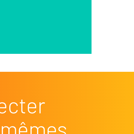
ecter
es mêmes