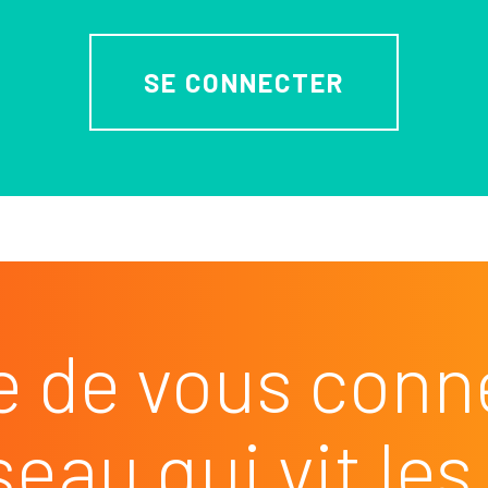
SE CONNECTER
e de vous conn
seau qui vit l