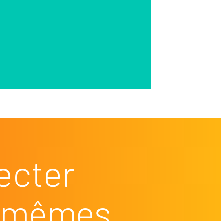
ecter
es mêmes