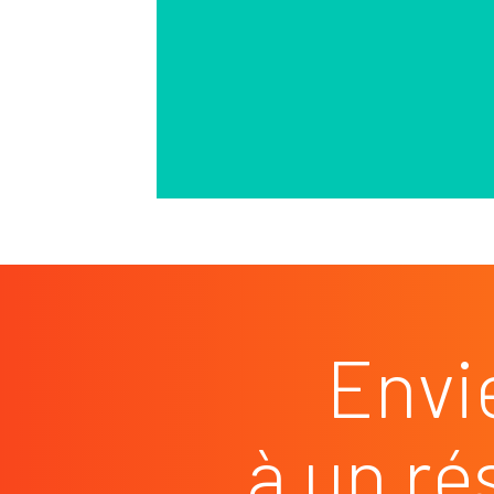
Envi
à un ré