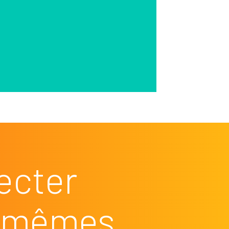
ecter
es mêmes