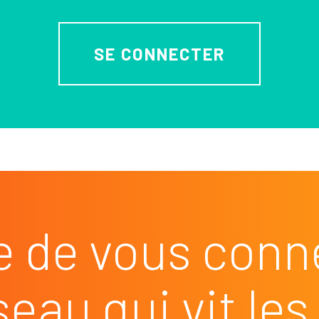
SE CONNECTER
e de vous conn
seau qui vit l