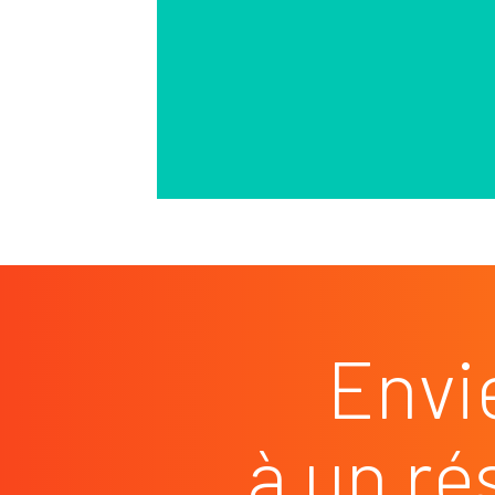
Envi
à un ré