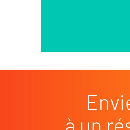
Envi
à un ré