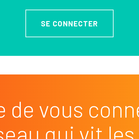
SE CONNECTER
e de vous conn
seau qui vit l