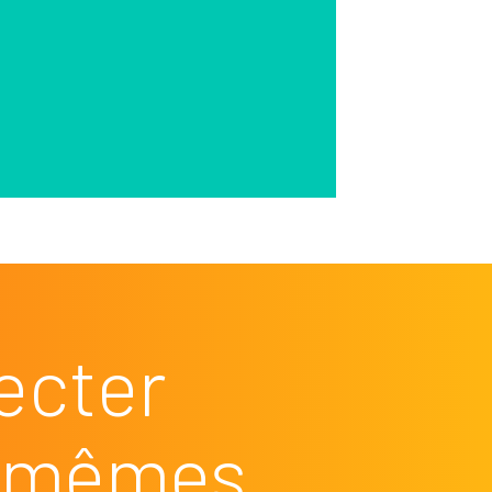
ecter
es mêmes