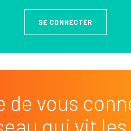
SE CONNECTER
e de vous conn
seau qui vit l