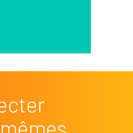
ecter
es mêmes