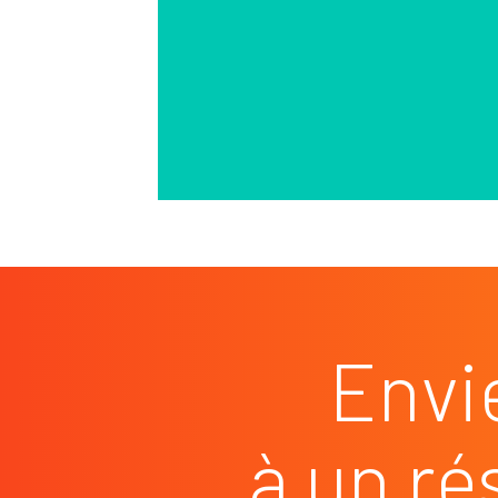
Envi
à un ré