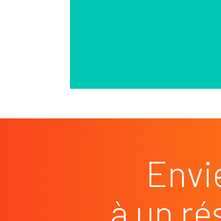
Envi
à un ré