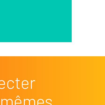
ecter
es mêmes