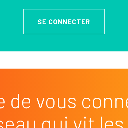
SE CONNECTER
e de vous conn
seau qui vit l