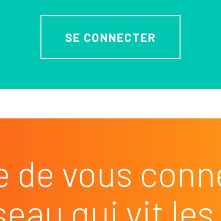
SE CONNECTER
e de vous conn
seau qui vit l