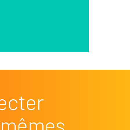
ecter
es mêmes