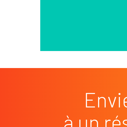
Envi
à un ré