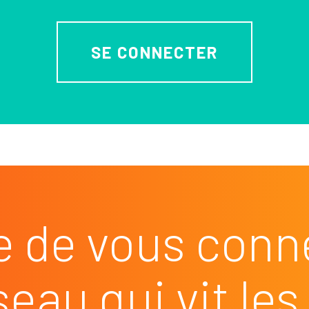
SE CONNECTER
e de vous conn
seau qui vit l