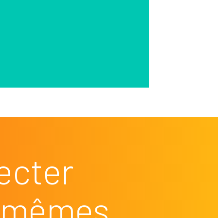
ecter
es mêmes