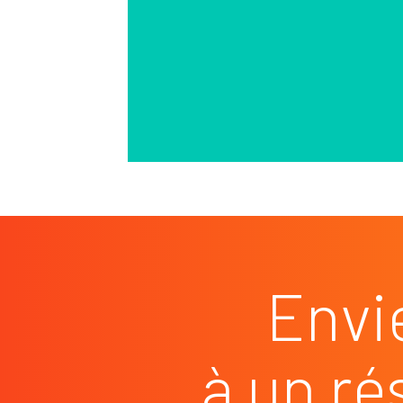
Envi
à un ré