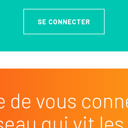
SE CONNECTER
e de vous conn
seau qui vit l