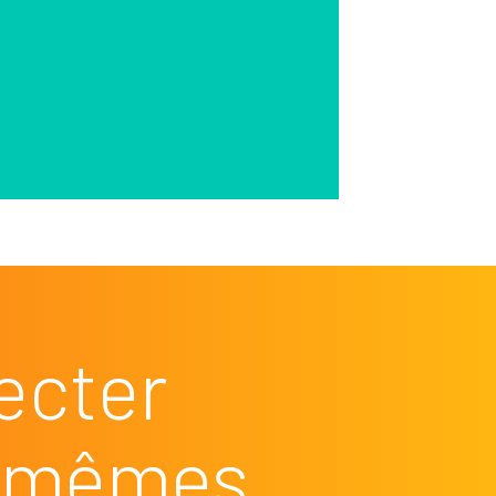
ecter
es mêmes