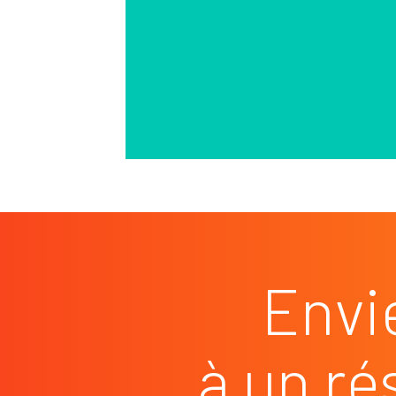
Envi
à un ré