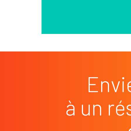
Envi
à un ré