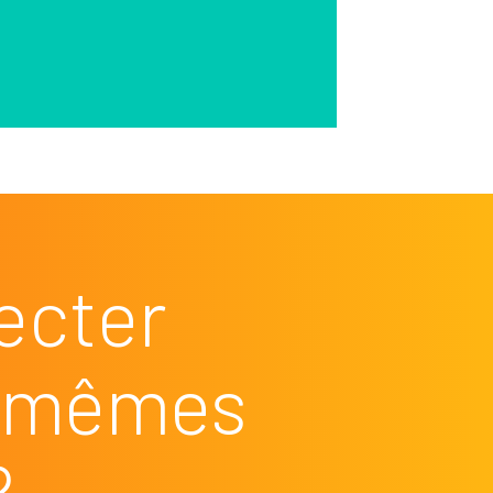
ecter
es mêmes
?