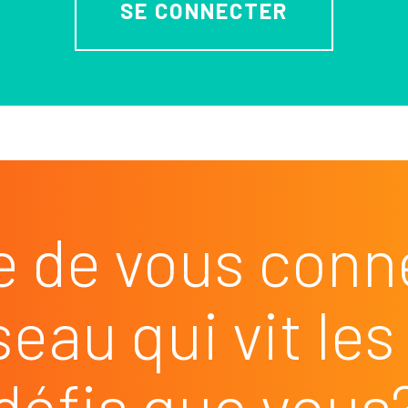
SE CONNECTER
e de vous conn
seau qui vit l
défis que vous