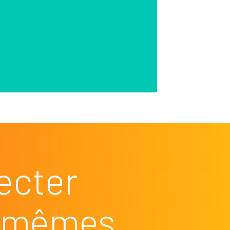
ecter
es mêmes