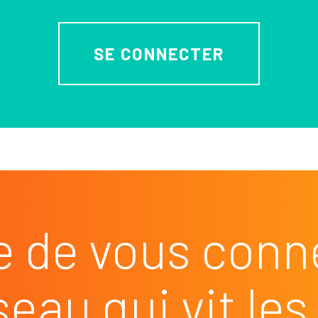
SE CONNECTER
e de vous conn
seau qui vit l