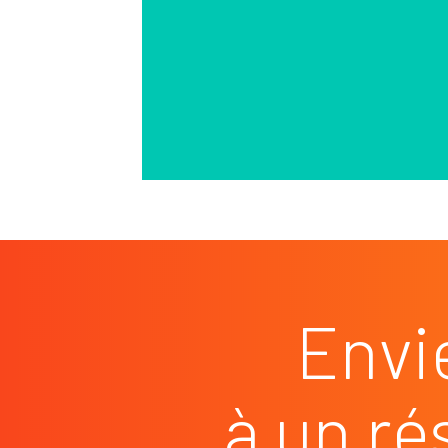
Envi
à un ré