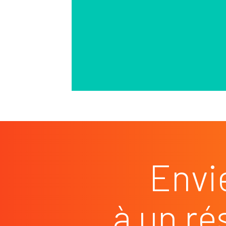
Envi
à un ré