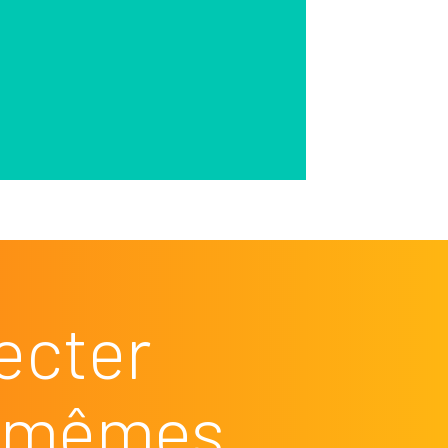
ecter
es mêmes