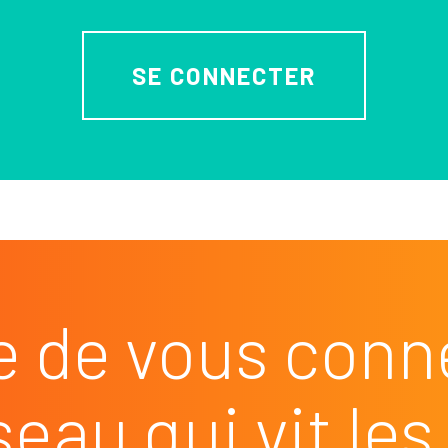
SE CONNECTER
e de vous conn
seau qui vit l