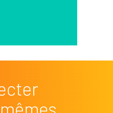
ecter
es mêmes