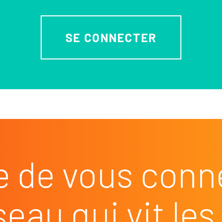
SE CONNECTER
e de vous conn
seau qui vit l