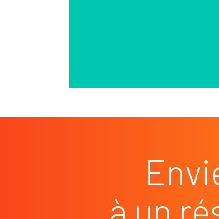
Envi
à un ré