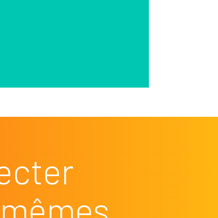
ecter
es mêmes