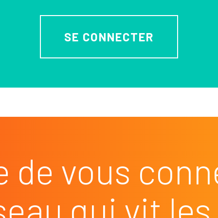
SE CONNECTER
e de vous conn
seau qui vit l