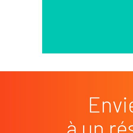
Envi
à un ré