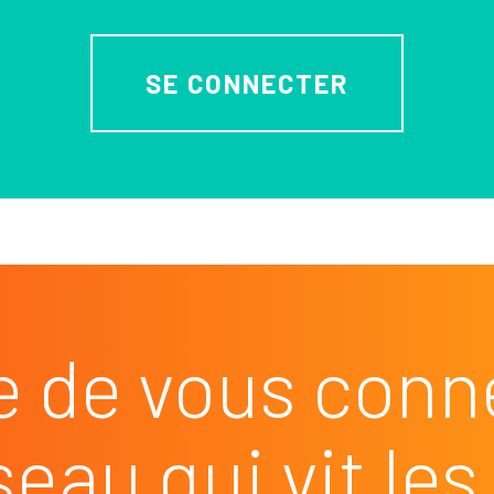
SE CONNECTER
e de vous conn
seau qui vit l