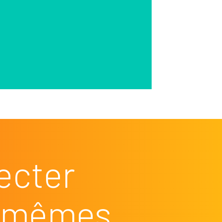
ecter
es mêmes