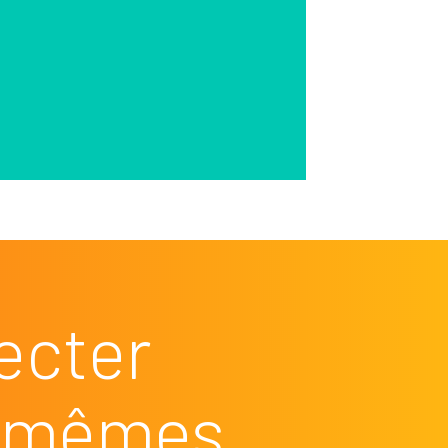
ecter
es mêmes