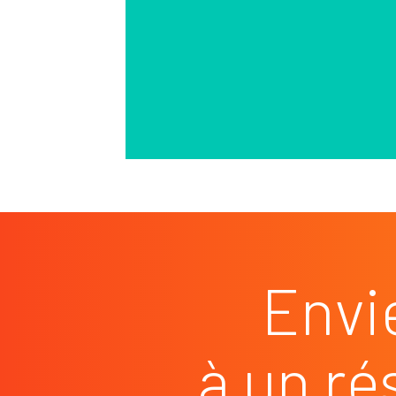
Envi
à un ré