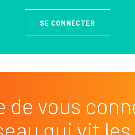
SE CONNECTER
e de vous conn
seau qui vit l