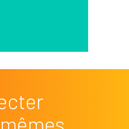
ecter
es mêmes