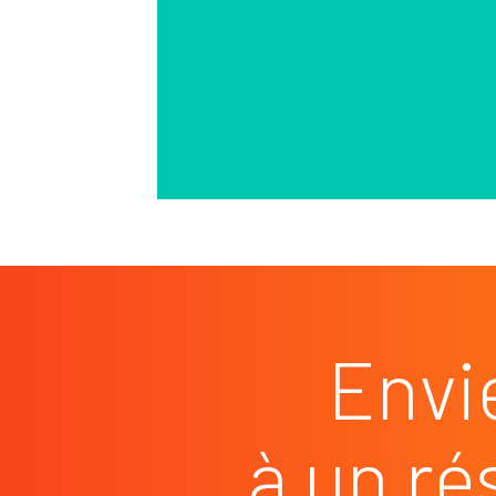
Envi
à un ré