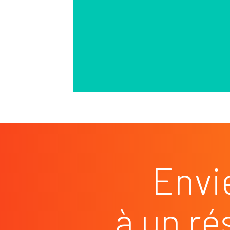
Envi
à un ré