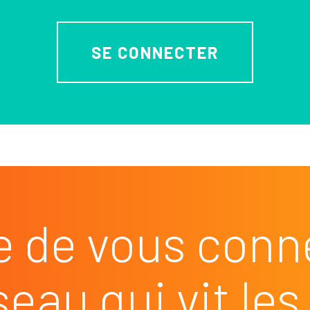
SE CONNECTER
e de vous conn
seau qui vit l