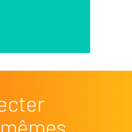
ecter
es mêmes