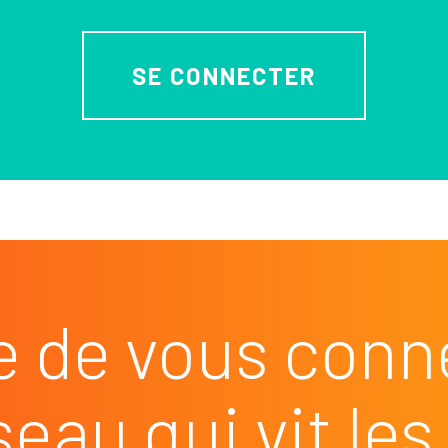
SE CONNECTER
e de vous conn
seau qui vit l