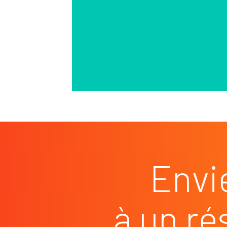
Envi
à un ré