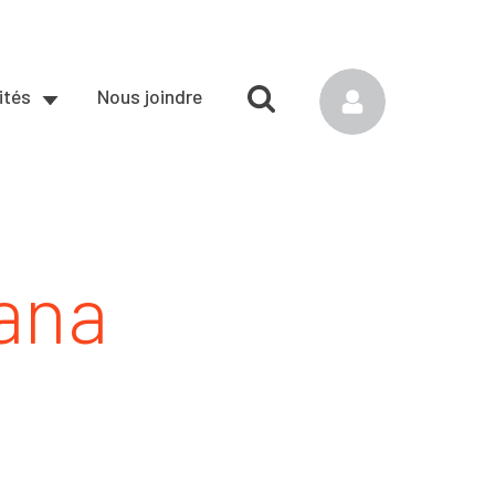
ités
Nous joindre
oana