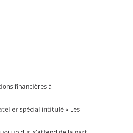
ions financières à
telier spécial intitulé « Les
uoi un d.g. s’attend de la part