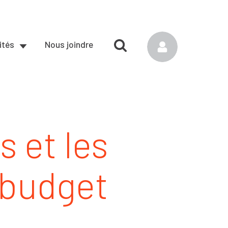
ités
Nous joindre
s et les
 budget