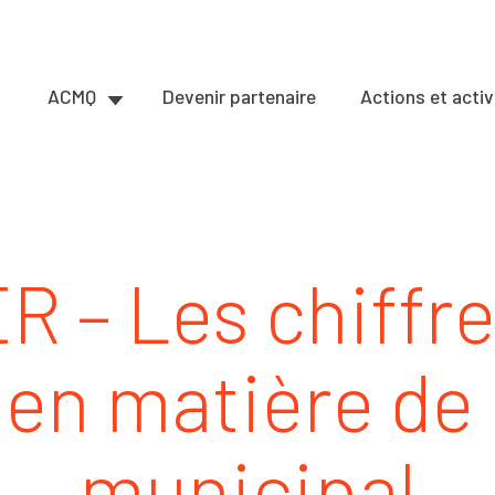
ACMQ
Devenir partenaire
Actions et activ
 – Les chiffre
s en matière de
municipal