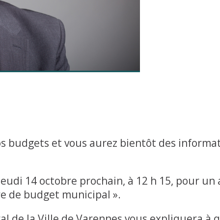
s budgets et vous aurez bientôt des informat
eudi 14 octobre prochain, à 12 h 15, pour un a
ère de budget municipal ».
l de la Ville de Varennes vous expliquera à q